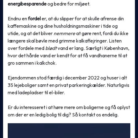
energibesparende
og bedre for miljøet.
Endnu en
fordel
er, at du slipper for at skulle afrense din
kaffemaskine og dine husholdningsmaskiner i tide og
utide, og at det bliver
nemmere
at gøre rent, fordi du ikke
længere skal bøvle med grimme kalkaflejringer. Listen
over fordele med
blødt
vand er lang. Særligt i København,
hvor det hårde vand er kendt for at få vandhanerne til at
gro sammen i kalkchok.
Ejendommen stod færdig i december 2022 og huser i alt
35 lejeboliger samt en privat parkeringkælder. Naturligvis
med ladepladser til el-biler.
Er du interesseret i at høre mere om boligerne og få oplyst
om der er en ledig bolig til dig? Så kontakt os endelig.