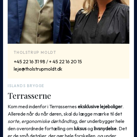
THOLSTRUP MOLDT
+45 22 16 31 98
/
+ 45 22 16 20 15
leje@tholstrupmoldt.dk
ISLANDS BRYGGE
Terrasserne
Kom med indenfor i Terrassernes
eksklusive lejeboliger
.
Allerede når du når døren, skal du lægge mærke til det
sorte, ergonomiske dørhåndtag
, der underbygger hele
den overordnede fortælling om
luksus
og
livsnydelse
. Det
er de små detaljer, der gør hele forskellen, og under