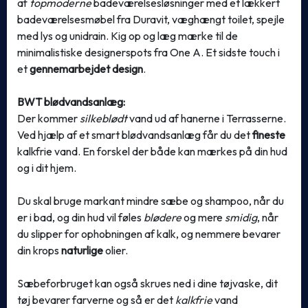
af
topmoderne
badeværelsesløsninger med et lækkert
badeværelsesmøbel fra Duravit, væghængt toilet, spejle
med lys og unidrain. Kig op og læg mærke til de
minimalistiske designerspots fra One A. Et sidste touch i
et
gennemarbejdet design
.
BWT blødvandsanlæg:
Der kommer
silkeblødt
vand ud af hanerne i Terrasserne.
Ved hjælp af et smart blødvandsanlæg får du det
fineste
kalkfrie vand. En forskel der både kan mærkes på din hud
og i dit hjem.
Du skal bruge markant mindre sæbe og shampoo, når du
er i bad, og din hud vil føles
blødere
og mere
smidig
, når
du slipper for ophobningen af kalk, og nemmere bevarer
din krops
naturlige
olier.
Sæbeforbruget kan også skrues ned i dine tøjvaske, dit
tøj bevarer farverne og så er det
kalkfrie
vand