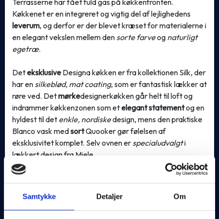
Terrasserne har fået fuld gas på køkkenfronten.
Køkkenet er en integreret og vigtig del af lejlighedens
leverum
, og derfor er der blevet kræset for materialerne i
en elegant vekslen mellem den
sorte farve
og
naturligt
egetræ
.
Det
eksklusive
Designa køkken er fra kollektionen Silk, der
har en
silkeblød, mat coating
, som er fantastisk lækker at
røre ved. Det
mørke
designerkøkken går helt til loft og
indrammer køkkenzonen som et
elegant statement
og en
hyldest til det
enkle, nordiske
design, mens den praktiske
Blanco vask med
sort
Quooker gør følelsen af
eksklusivitet komplet. Selv ovnen er
specialudvalgt
i
lækkert design fra Miele.
Nogle ville måske kalde køkkenet maskulint med et strejf
af vild natur. Vi kalder det et køkken med
VIP-
Samtykke
Detaljer
Om
fornemmelser
.