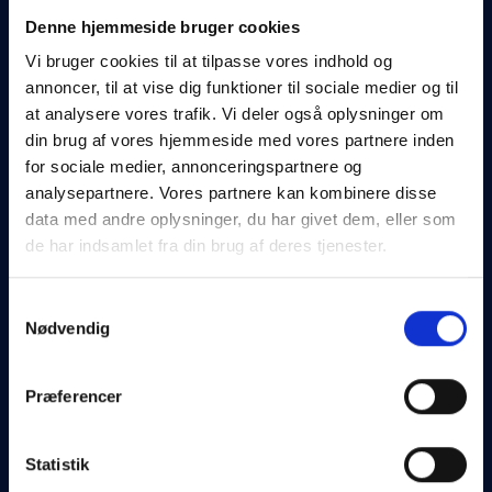
Lavenergihus med det
bedste energimærke A2020.
Denne hjemmeside bruger cookies
Vi bruger cookies til at tilpasse vores indhold og
Alt hvad der kommer fra Terrasserne er skabt med
annoncer, til at vise dig funktioner til sociale medier og til
respekt for det gode håndværk og er en hyldest til de
at analysere vores trafik. Vi deler også oplysninger om
sjældne detaljer, der vidner om livskvaliteten i boligernes
din brug af vores hjemmeside med vores partnere inden
indretning og indeklima.
for sociale medier, annonceringspartnere og
analysepartnere. Vores partnere kan kombinere disse
Der er ikke sparet på detaljerne, heller ikke når det
data med andre oplysninger, du har givet dem, eller som
kommer til energimærkningen. For ligesom boligerne, er
de har indsamlet fra din brug af deres tjenester.
energimærket et tegn på et hjem med respekt for
naturen. Alle boligerne har opnået energimærke A2020,
hvilket har det laveste energiforbrug og kun creme de la
Samtykkevalg
Nødvendig
creme af nye bygninger, får tildelt det højst opnåelige
energimærke.
Præferencer
For dig som lejer i et lavenergihus betyder det, at der
igennem hele byggeprocessen har været fokus på
energisparende løsninger som har massevis af fordele
Statistik
med sig.