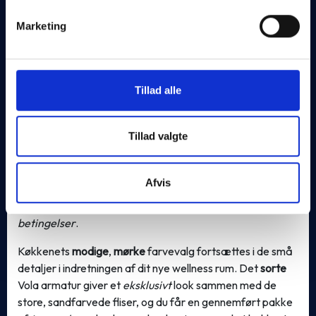
Du får en noget lavere varmeregning
Marketing
Du passer på miljøet
Du reducerer dit eget CO2-udslip
Du får et sundere indeklima
Tillad alle
Den overordnede
eksklusive designlinje
og udfoldelse af
Tillad valgte
et
mindful living koncept
fortsætter på lejlighedens
badeværelse. For det første er rumfordelingen skabt med
tanke på at gøre badeværelset stort, fordi den
Afvis
selvforkælelse
og
ro
, som er essentiel på et badeværelse,
ikke skal presses ind i et lille rum;
Den fortjener optimale
betingelser
.
Køkkenets
modige
,
mørke
farvevalg fortsættes i de små
detaljer i indretningen af dit nye wellness rum. Det
sorte
Vola armatur giver et
eksklusivt
look sammen med de
store, sandfarvede fliser, og du får en gennemført pakke