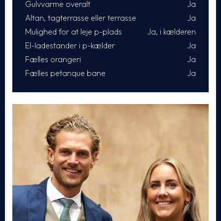
Gulvvarme overalt
Ja
Altan, tagterrasse eller terrasse
Ja
Mulighed for at leje p-plads
Ja, i kælderen
El-ladestander i p-kælder
Ja
Fælles orangeri
Ja
Fælles petanque bane
Ja